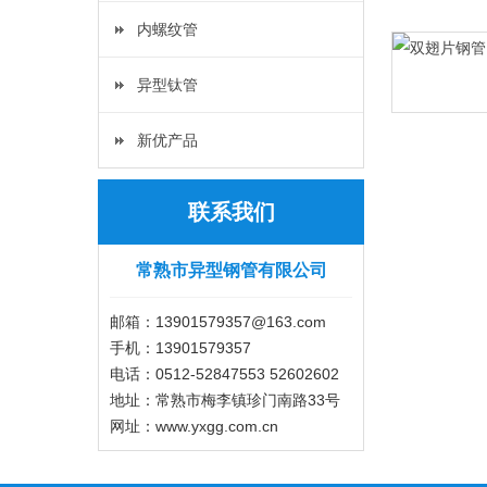
内螺纹管
异型钛管
新优产品
联系我们
常熟市异型钢管有限公司
邮箱：13901579357@163.com
手机：13901579357
电话：0512-52847553 52602602
地址：常熟市梅李镇珍门南路33号
网址：www.yxgg.com.cn