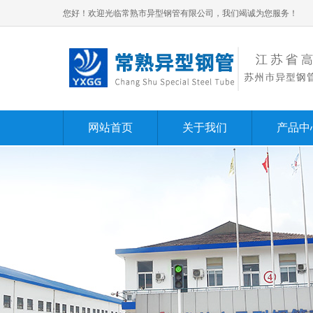
您好！欢迎光临常熟市异型钢管有限公司，我们竭诚为您服务！
网站首页
关于我们
产品中